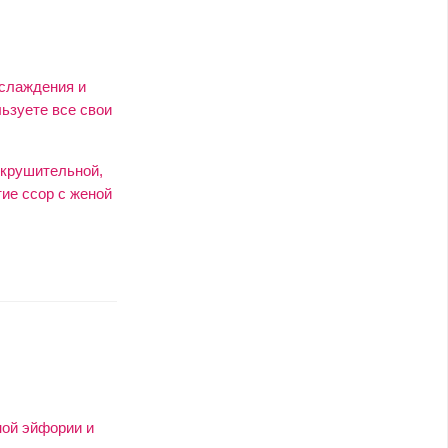
аслаждения и
льзуете все свои
окрушительной,
ие ссор с женой
ной эйфории и