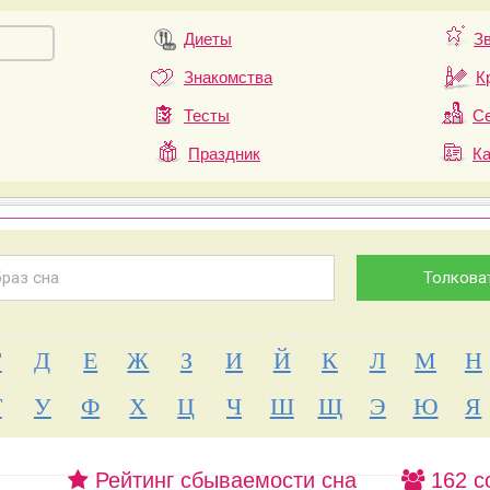
Диеты
З
Знакомства
К
Тесты
Се
Праздник
К
Г
Д
Е
Ж
З
И
Й
К
Л
М
Н
Т
У
Ф
Х
Ц
Ч
Ш
Щ
Э
Ю
Я
Рейтинг сбываемости сна
162 с