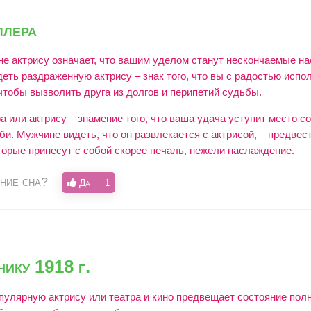
ллера
сне актрису означает, что вашим уделом станут нескончаемые н
еть раздраженную актрису – знак того, что вы с радостью испо
чтобы вызволить друга из долгов и перипетий судьбы.
а или актрису – знамение того, что ваша удача уступит место с
. Мужчине видеть, что он развлекается с актрисой, – предвест
торые принесут с собой скорее печаль, нежели наслаждение.
ние сна?
Да
1
ику 1918 г.
опулярную актрису или театра и кино предвещает состояние пол