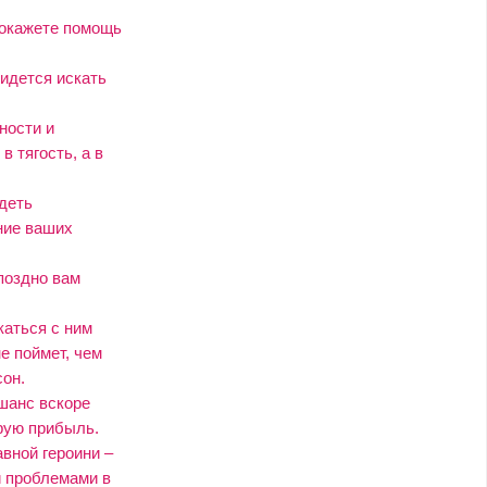
ь окажете помощь
ридется искать
ности и
в тягость, а в
деть
ние ваших
 поздно вам
каться с ним
е поймет, чем
сон.
шанс вскоре
рую прибыль.
вной героини –
и проблемами в