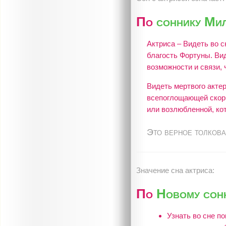
По
соннику Ми
Актриса – Видеть во 
благость Фортуны. Вид
возможности и связи, 
Видеть мертвого актер
всепоглощающей скорби
или возлюбленной, ко
Это верное толкова
Значение сна актриса:
По
Новому сонн
Узнать во сне п