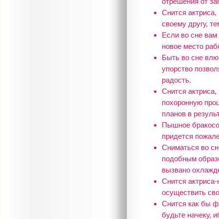
отрешения от за
Снится актриса,
своему другу, те
Если во сне вам 
новое место раб
Быть во сне влю
упорство позволя
радость.
Снится актриса,
похоронную проц
планов в резуль
Пышное бракосоч
придется пожале
Сниматься во сн
подобным образо
вызвано охлажде
Снится актриса-
осуществить сво
Снится как бы ф
будьте начеку, 