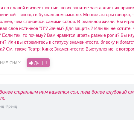
 со славой и известностью, но их занятие заставляет их прини
личиной – иногда в буквальном смысле. Многие актеры говорят, ч
олнее, чем становясь самими собой. В реальной жизни: Вы игра
вая свое истинное "Я"? Зачем? Для защиты? Или вы не хотите, 
 Если так, то почему? Вам нравится играть разные роли? Вы из
и? Или вы стремитесь к статусу знаменитости, блеску и богатс
а? См. также Театр; Кино; Знаменитости; Выступление, к которо
ние сна?
Да
1
более странным нам кажется сон, тем более глубокий см
т.
нд Фрейд