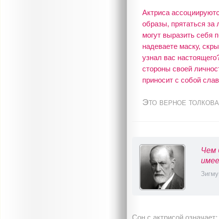
Актриса ассоциируются
образы, прятаться за 
могут выразить себя п
надеваете маску, скры
узнал вас настоящего?
стороны своей личност
приносит с собой слав
Это верное толкова
Чем 
имее
Зигму
Сон с актрисой означает: