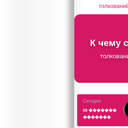
толковани
К чему 
толкован
Сегодня
08 �������
�������