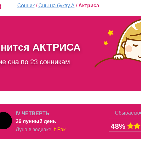
Сонник
/
Сны на букву А
/
Актриса
й
снится
АКТРИСА
ие сна по 23 сонникам
Сбываемос
IV ЧЕТВЕРТЬ
26 лунный день
48%
f
Луна в
зодиаке
:
Рак