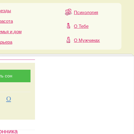
везды
Психология
расота
О Тебе
мья и дом
О Мужчинах
арьера
О
онника