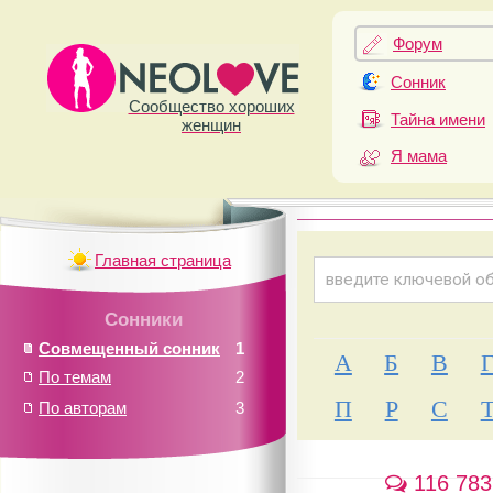
Форум
Сонник
Сообщество хороших
Тайна имени
женщин
Я мама
Главная страница
Сонники
Совмещенный сонник
1
А
Б
В
По темам
2
П
Р
С
По авторам
3
116 783