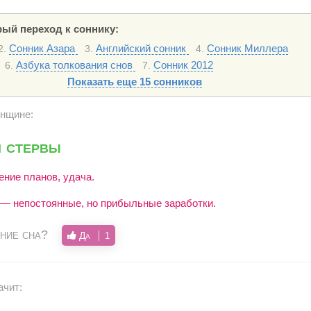
ый переход к соннику:
Сонник Азара
Английский сонник
Сонник Миллера
2.
3.
4.
Азбука толкования снов
Сонник 2012
6.
7.
Показать еще 15 сонников
енщине:
я стервы
ние планов, удача.
 — непостоянные, но прибыльные заработки.
ние сна?
Да
1
ачит: