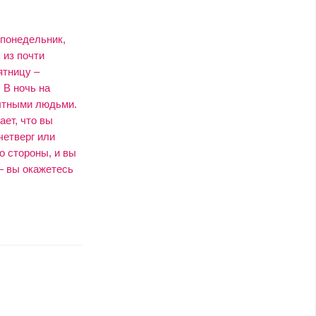
 понедельник,
 из почти
ятницу –
 В ночь на
пытными людьми.
ает, что вы
четверг или
со стороны, и вы
– вы окажетесь