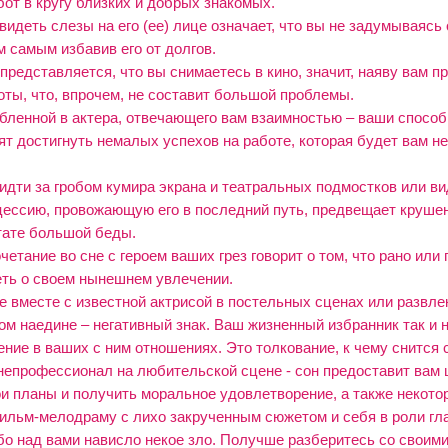
бот в кругу близких и добрых знакомых.
 видеть слезы на его (ее) лице означает, что вы не задумываяс
м самым избавив его от долгов.
представляется, что вы снимаетесь в кино, значит, наяву вам п
оты, что, впрочем, не составит большой проблемы.
бленной в актера, отвечающего вам взаимностью – ваши способ
т достигнуть немалых успехов на работе, которая будет вам не 
 идти за гробом кумира экрана и театральных подмостков или ви
ессию, провожающую его в последний путь, предвещает круше
тате большой беды.
етание во сне с героем ваших грез говорит о том, что рано или
ть о своем нынешнем увлечении.
е вместе с известной актрисой в постельных сценах или развле
м наедине – негативный знак. Ваш жизненный избранник так и н
ние в ваших с ним отношениях. Это толкование, к чему снится 
непрофессионал на любительской сцене - сон предоставит вам 
и планы и получить моральное удовлетворение, а также некото
ильм-мелодраму с лихо закрученным сюжетом и себя в роли гла
ибо над вами нависло некое зло. Получше разберитесь со своим