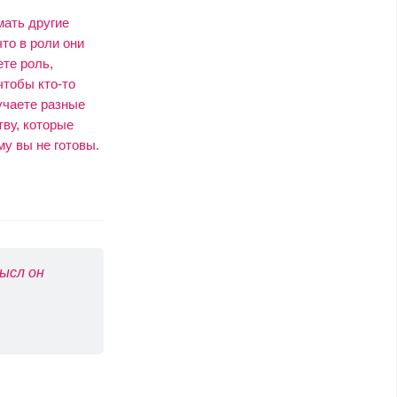
мать другие
то в роли они
ете роль,
чтобы кто-то
учаете разные
тву, которые
му вы не готовы.
ысл он