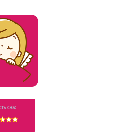
ть сна: