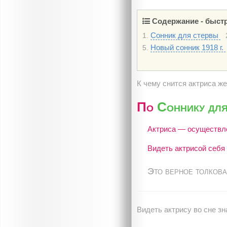
Содержание - быстр
Сонник для стервы
1.
Новый сонник 1918 г.
5.
К чему снится актриса ж
По
Соннику дл
Актриса — осуществле
Видеть актрисой себя
Это верное толкова
Видеть актрису во сне зн