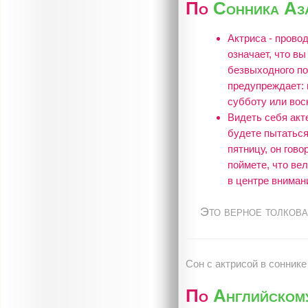
По
Сонника Аз
Актриса - провод
означает, что в
безвыходного по
предупреждает: 
субботу или вос
Видеть себя акте
будете пытаться
пятницу, он гово
поймете, что ве
в центре вниман
Это верное толкова
Сон c актрисой в соннике
По
Английском