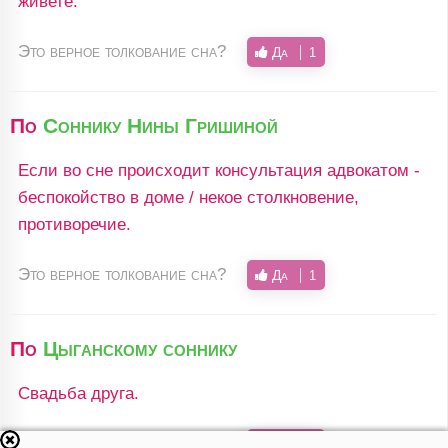
живете.
Это верное толкование сна?
Да
1
По
Соннику Нины Гришиной
Если во сне происходит консультация адвокатом -
беспокойство в доме / некое столкновение,
противоречие.
Это верное толкование сна?
Да
1
По
Цыганскому соннику
Свадьба друга.
Это верное толкование сна?
Да
1