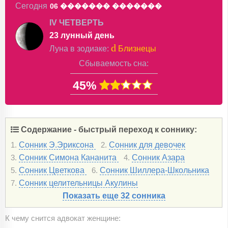
Сегодня
06 �������
�������
IV ЧЕТВЕРТЬ
23 лунный день
d
Луна в
зодиаке
:
Близнецы
Сбываемость сна:
45%
Содержание - быстрый переход к соннику:
Сонник Э.Эриксона
Сонник для девочек
1.
2.
Сонник Симона Кананита
Сонник Азара
3.
4.
Сонник Цветкова
Сонник Шиллера-Школьника
5.
6.
Сонник целительницы Акулины
7.
Показать еще 32 сонника
К чему снится адвокат женщине: