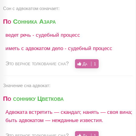
Сон с адвокатом означает:
По
Сонника Азара
ведет речь - судебный процесс
иметь с адвокатом дело - судебный процесс
Это верное толкование сна?
Да
1
Значение сна адвокат:
По
соннику Цветкова
Адвоката встретить — скандал; нанять — своя вина;
быть адвокатом — нежданные известия.
Это верное толкование сна?
Да
1