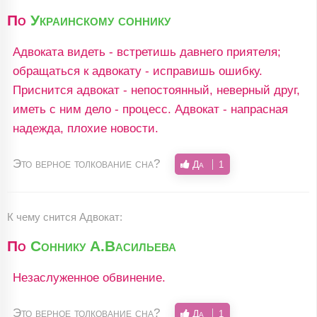
По
Украинскому соннику
Адвоката видеть - встретишь давнего приятеля;
обращаться к адвокату - исправишь ошибку.
Приснится адвокат - непостоянный, неверный друг,
иметь с ним дело - процесс. Адвокат - напрасная
надежда, плохие новости.
Это верное толкование сна?
Да
1
К чему снится
Адвокат:
По
Соннику А.Васильева
Незаслуженное обвинение.
Это верное толкование сна?
Да
1