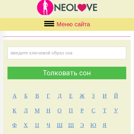
Меню сайта
А
Б
В
Г
Д
Е
Ж
З
И
Й
К
Л
М
Н
О
П
Р
С
Т
У
Ф
Х
Ц
Ч
Ш
Щ
Э
Ю
Я