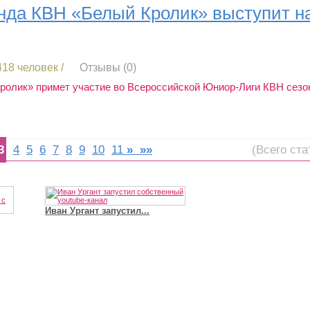
нда КВН «Белый Кролик» выступит на
18 человек /
Отзывы (0)
олик» примет участие во Всероссийской Юниор-Лиги КВН сезон
3
4
5
6
7
8
9
10
11
»
»»
(Всего ста
Футболист Игорь Акинфеев...
а...