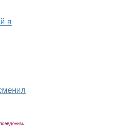
й в
 сменил
 псевдоним.