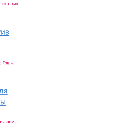
, которых
Рив
в Гош».
ля
мы
связном с