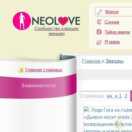
Форум
Сонник
Сообщество хороших
Тайна имени
женщин
Я мама
Главная
»
Звезды
Главная страница
Знаменитости
Страницы:
««
«
1
2