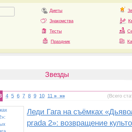
Диеты
З
Знакомства
К
Тесты
Се
Праздник
К
Звезды
3
4
5
6
7
8
9
10
11
»
»»
(Всего ста
Леди Гага на съёмках «Дьяво
prada 2»: возвращение культ