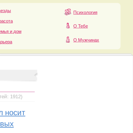
везды
Психология
расота
О Тебе
мья и дом
О Мужчинах
арьера
тей: 1912)
л носит
овых