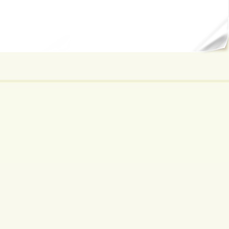
ал...