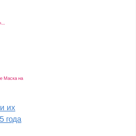
...
ие Маска на
и их
5 года