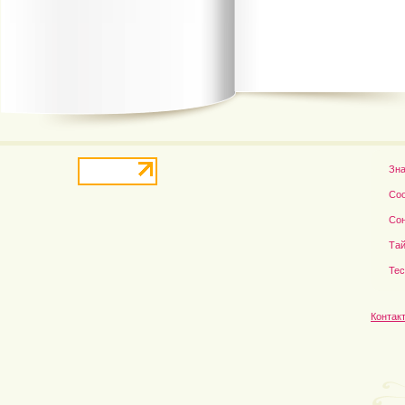
Джулия Робертс и Ричард...
Актриса Вера Алентова...
Зн
Со
Со
Тай
Те
Контак