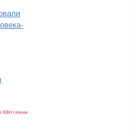
овали
овека-
л
е КВН сезона