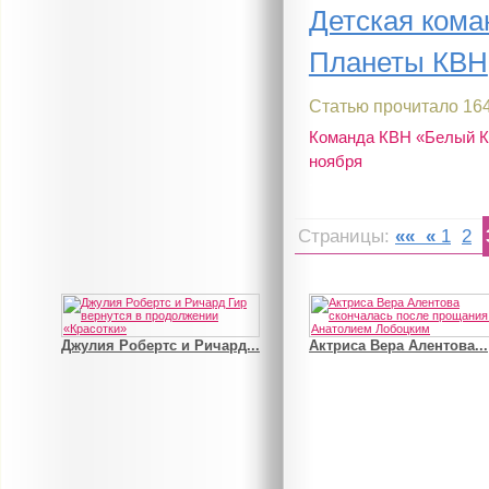
Детская кома
Планеты КВН
Статью прочитало 164
Команда КВН «Белый Кр
ноября
Страницы:
««
«
1
2
В деле о гибели Роба...
Рэдклифф и Фелтон снов