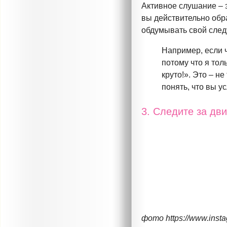
Активное слушание – э
вы действительно обра
обдумывать свой сле
Например, если ч
потому что я тол
круто!». Это – н
понять, что вы 
3. Следите за дв
фото https://www.inst