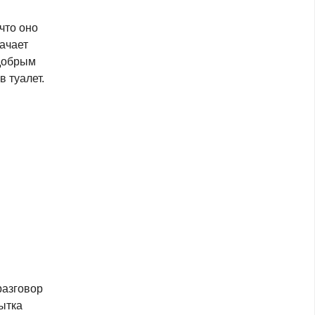
что оно
начает
 добрым
в туалет.
разговор
пытка