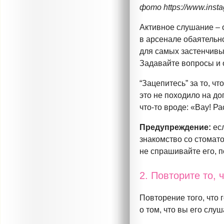
фото https://www.ins
Активное слушание – 
в арсенале обаятельн
для самых застенчив
Задавайте вопросы и 
“Зацепитесь” за то, ч
это не походило на д
что-то
вроде: «Вау! Рас
Предупреждение:
есл
знакомство со стомато
не спрашивайте его, п
2. Повторите то,
Повторение того, что 
о том, что вы его слу