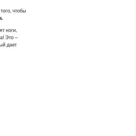
того, чтобы
а.
ят ноги,
а! Это –
рый дает