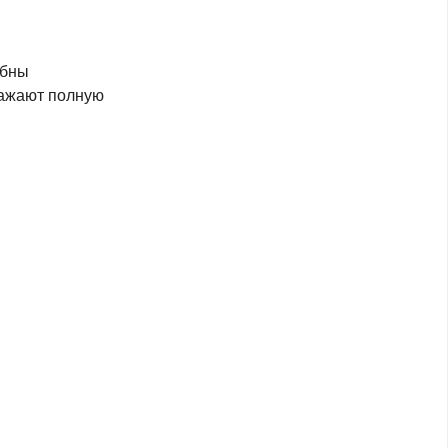
юбны
ражают полную