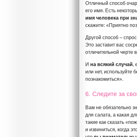
Отличный способ очар
его имя. Есть некотор
имя человека при зн
скажите: «Приятно по
Другой способ – спроси
Это заставит вас соср
отличительной черте 
И
на всякий случай
,
или нет, используйте 
познакомиться».
6. Следите за св
Вам не обязательно зн
для салата, а какая д
такие как сказать «по
и извиниться, когда э
что
вы внимательны 