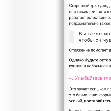
Секретный трюк джеда
они кивают, кивайте в
работает естественно,
подсознательно также
Вы также мо
чтобы он чу
Отражение помогает др
Однако будьте осто
контакт и небольшое 
4. Улыбайтесь гл
Это звучит слишком п
это безмолвная форма
усилий,
постарайтес
Когда вы искренне улы