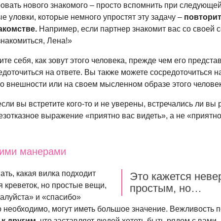
овать нового знакомого – просто вспомнить при следующей
ые уловки, которые немного упростят эту задачу –
повтори
акомстве.
Например, если партнер знакомит вас со своей с
знакомиться, Лена!»
те себя, как зовут этого человека, прежде чем его представ
едоточиться на ответе. Вы также можете сосредоточиться 
во внешности или на своем мысленном образе этого человек
 если вы встретите
кого-то
и не уверены, встречались ли вы
безотказное выражение «приятно вас видеть», а не «приятн
оими манерами
ать, какая вилка подходит
Это кажется неве
ля креветок, но простые вещи,
простым, но…
жалуйста» и «спасибо»
то необходимо, могут иметь большое значение. Вежливость п
к другим,
что заставляет людей хотеть быть рядом с вами.