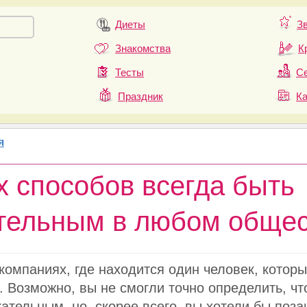
Диеты
З
Знакомства
К
Тесты
Се
Праздник
К
я
х способов всегда быть
тельным в любом обще
компаниях, где находится один человек, котор
. Возможно, вы не смогли точно определить, чт
кательным, но, скорее всего, вы хотели бы поз