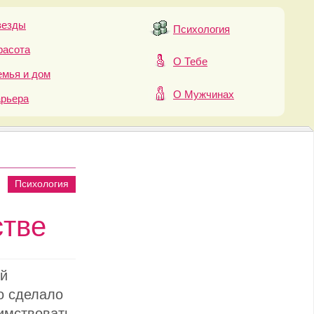
везды
Психология
расота
О Тебе
мья и дом
О Мужчинах
арьера
Психология
стве
ый
о сделало
аимствовать