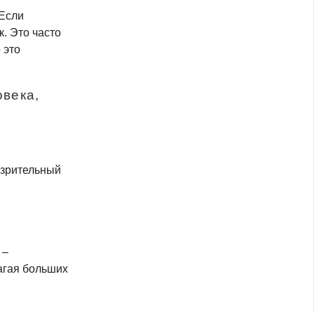
Если
к. Это часто
о это
овека,
и зрительный
 –
агая больших