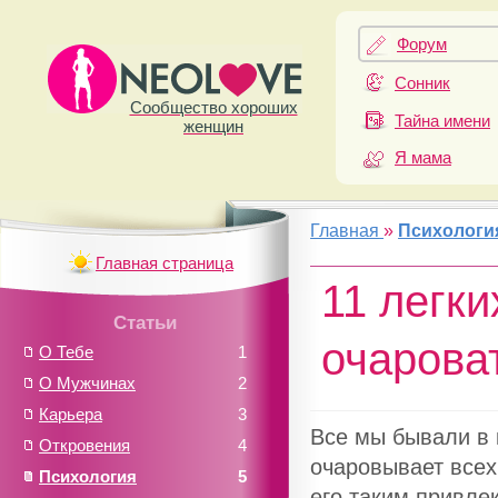
Форум
Сонник
Сообщество хороших
Тайна имени
женщин
Я мама
Главная
»
Психологи
Главная страница
11 легки
Статьи
очарова
О Тебе
1
О Мужчинах
2
Карьера
3
Все мы бывали в 
Откровения
4
очаровывает всех
Психология
5
его таким привле