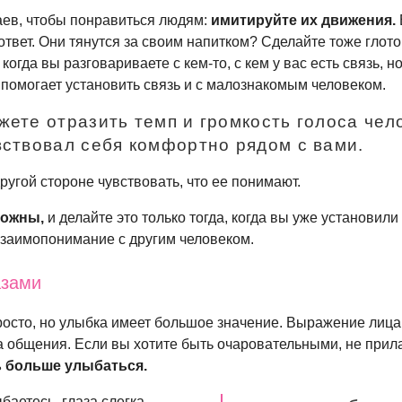
ев, чтобы понравиться людям:
имитируйте их движения.
 ответ. Они тянутся за своим напитком? Сделайте тоже глото
 когда вы разговариваете с
кем-то
, с кем у вас есть связь, н
 помогает установить связь и с малознакомым человеком.
жете отразить темп и громкость голоса чел
вствовал себя комфортно рядом с вами.
угой стороне чувствовать, что ее понимают.
рожны,
и делайте это только тогда, когда вы уже установил
взаимопонимание с другим человеком.
азами
росто, но улыбка имеет большое значение. Выражение лица
 общения. Если вы хотите быть очаровательными, не прил
ь больше улыбаться.
баетесь, глаза слегка