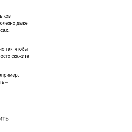
выков
полезно даже
сах.
но так, чтобы
росто скажите
апример,
ть –
ить