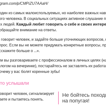
tagram.com/p/CMPiZU7AAaH/
один из самых малоиспользуемых, но наиболее важных на
ого человека. В социальных ситуациях активное слушание 
ых людей.
Каждый любит говорить о себе и своих интере
обращайте внимание на ответы.
то говорит человек, и задайте больше уточняющих вопросов, 
опрос. Если вы не можете придумать конкретные вопросы, п
скажите больше о ...».
и вы разговариваете с профессионалом в личных целях (н
логом на вечеринке), постарайтесь не заставлять их работа
очему у вас болят коренные зубы!
 что услышали
говорит человек, сигнализирует
Не бойтесь поход
шаете и пытаетесь понять.
на попугая!