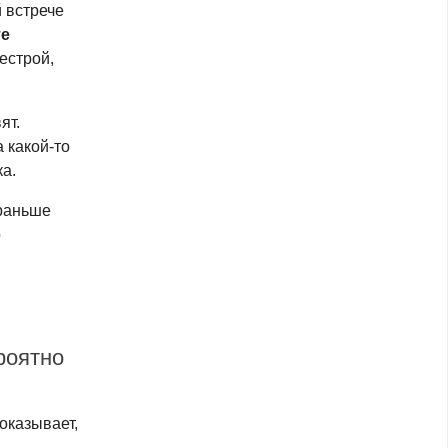
 встрече
те
естрой,
ят.
на
какой-то
а.
 раньше
о
роятно
оказывает,