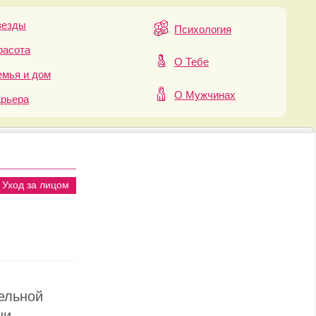
везды
Психология
расота
О Тебе
мья и дом
О Мужчинах
арьера
Уход за лицом
ельной
ни,