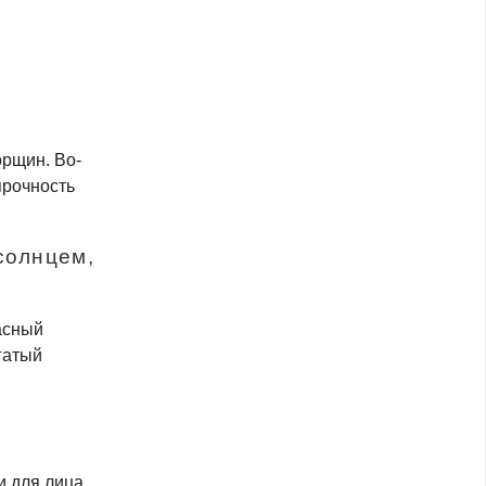
орщин.
Во-
прочность
солнцем,
асный
гатый
 для лица.