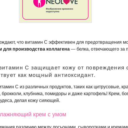
рждают, что витамин С эффективен для предотвращения м
 для производства коллагена
— белка, отвечающего за 
 витамин С защищает кожу от повреждения 
ствует как мощный антиоксидант.
тамин С из различных продуктов, таких как цитрусовые, кр
, брокколи, клубника, помидоры и даже картофель! Крем, бо
чудеса, делая кожу сияющей.
влажняющий крем с умом
имания различию между лосьонами, сыворотками и кремами