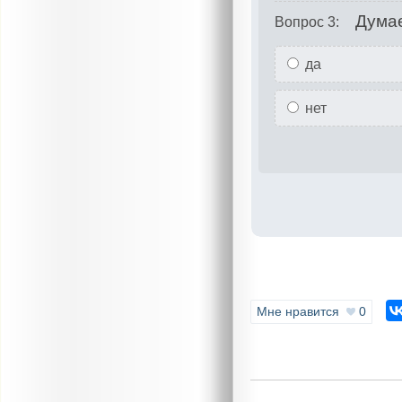
Думае
Вопрос 3:
да
нет
Мне нравится
0