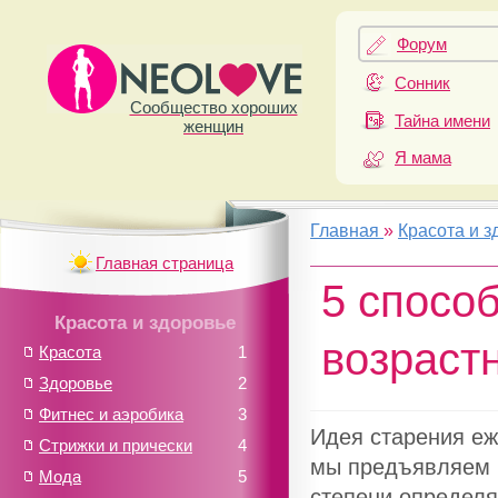
Форум
Сонник
Сообщество хороших
Тайна имени
женщин
Я мама
Главная
»
Красота и з
Главная страница
5 спосо
Красота и здоровье
возраст
Красота
1
Здоровье
2
Фитнес и аэробика
3
Идея старения еж
Стрижки и прически
4
мы предъявляем к
Мода
5
степени определя