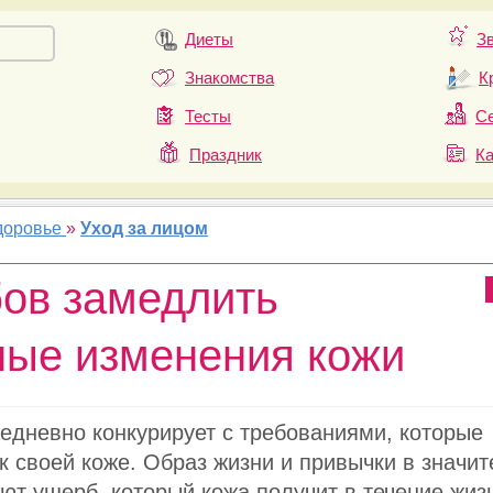
Диеты
З
Знакомства
К
Тесты
Се
Праздник
К
доровье
»
Уход за лицом
бов замедлить
ные изменения кожи
едневно конкурирует с требованиями, которые
 своей коже. Образ жизни и привычки в значит
ют ущерб, который кожа получит в течение жиз