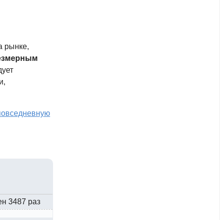
а рынке,
езмерным
дует
и,
повседневную
ен 3487 раз