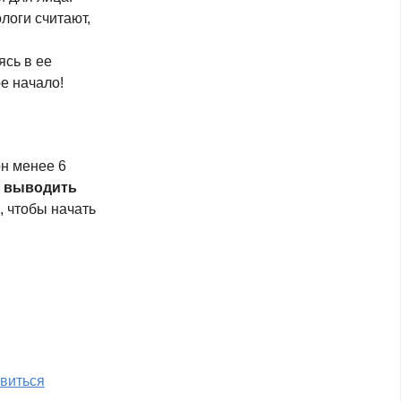
логи считают,
сь в ее
е начало!
он менее 6
и выводить
, чтобы начать
виться