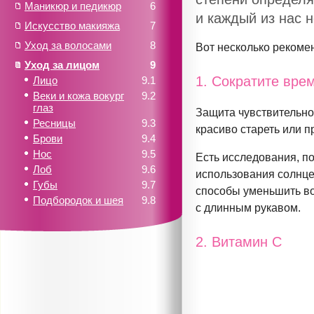
Маникюр и педикюр
6
и каждый из нас н
Искусство макияжа
7
Уход за волосами
8
Вот несколько рекомен
Уход за лицом
9
1. Сократите вре
Лицо
9.1
Веки и кожа вокург
9.2
глаз
Защита чувствительно
Ресницы
9.3
красиво стареть или п
Брови
9.4
Нос
9.5
Есть исследования, 
Лоб
9.6
использования солнце
Губы
9.7
способы уменьшить во
Подбородок и шея
9.8
с длинным рукавом.
2. Витамин С