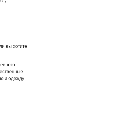
сли вы хотите
невного
тественные
ую и одежду