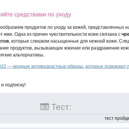
.
ляйте средствами по уходу
ообразием продуктов по уходу за кожей, представленных н
т ими. Одна из причин чувствительности кожи связана с
чр
ктов
, которые слишком насыщенные для нежной кожи. Сле
ание продуктов, вызывающих жжение или раздражение кож
мягкие альтернативы.
022 — модные антивозрастные образы, которые освежают 
 и подписку!
Тест:
тест пройд