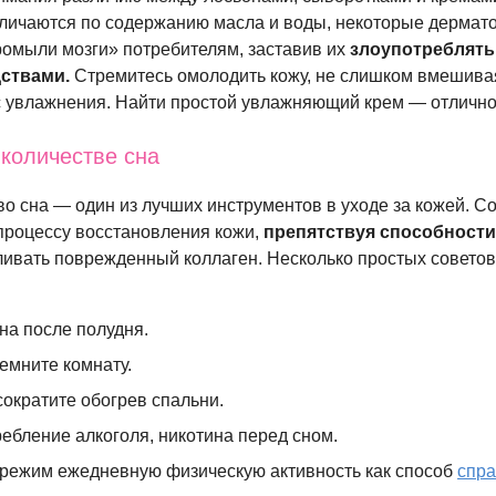
зличаются по содержанию масла и воды, некоторые дермато
ромыли мозги» потребителям, заставив их
злоупотреблять
ствами.
Стремитесь омолодить кожу, не слишком вмешивая
 увлажнения. Найти простой увлажняющий крем — отлично
 количестве сна
о сна — один из лучших инструментов в уходе за кожей. С
 процессу восстановления кожи,
препятствуя способност
ивать поврежденный коллаген. Несколько простых советов
на после полудня.
емните комнату.
сократите обогрев спальни.
ебление алкоголя, никотина перед сном.
 режим ежедневную физическую активность как способ
спра