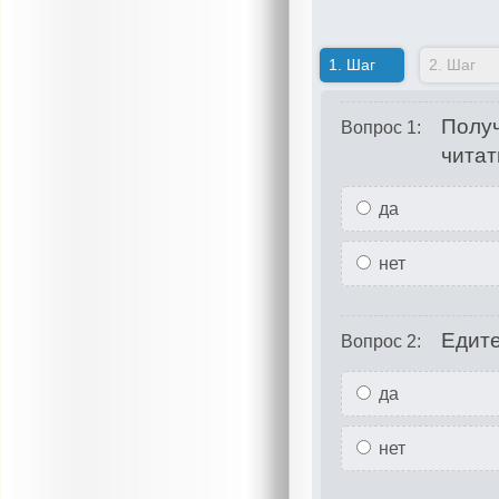
1.
Шаг
2.
Шаг
Получ
Вопрос 1:
читат
да
нет
Едите
Вопрос 2:
да
нет