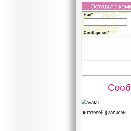
Оставьте ком
Ник*
Сообщение*
Сооб
читателей ||
записей