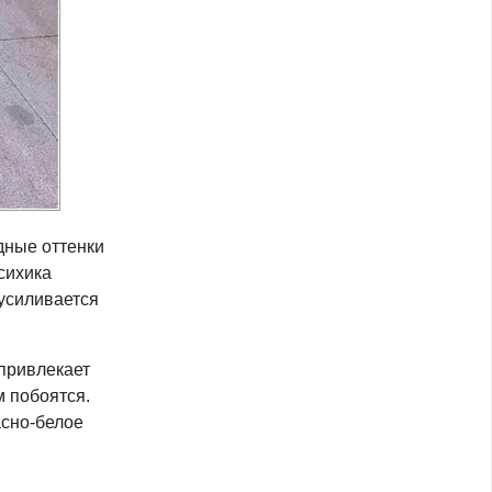
одные оттенки
сихика
 усиливается
 привлекает
м побоятся.
асно-белое