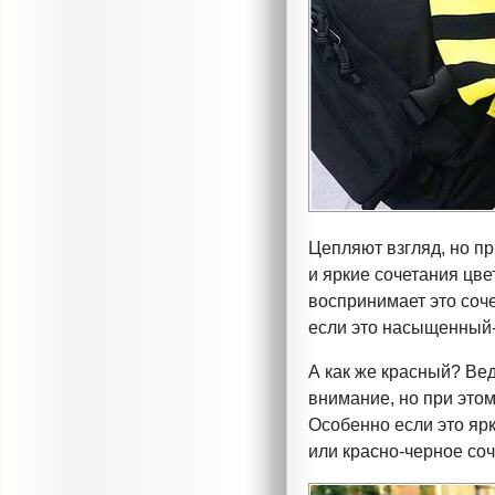
Цепляют взгляд, но пр
и яркие сочетания цв
воспринимает это соче
если это
насыщенный
А как же красный? Вед
внимание, но при этом
Особенно если это
яр
или
красно-черное
соч