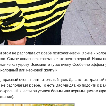
и этом не располагают к себе психологически, яркие и хол
етов. Самое «опасное» сочетание это
желто-черный
. Наша п
тание как угрозу. Вспомните ту же пчелу. Особенно эффект
-холодный
или неоновой желтый.
ь красный очень притягательный цвет. Да, это так, красный
 не располагает к себе. То есть Вас увидят, но подойти к Ва
ко-красный
и, если он усилен белым или черным цветом (
кр
етание).