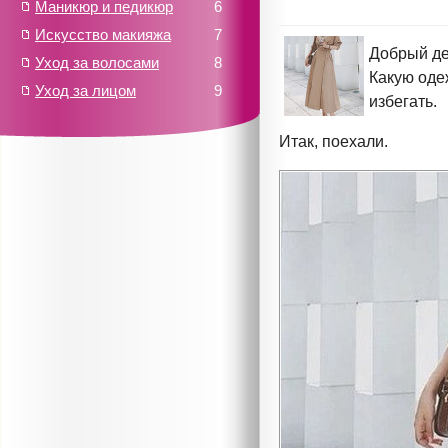
Маникюр и педикюр
6
Искусство макияжа
7
Добрый де
Уход за волосами
8
Какую одеж
Уход за лицом
9
избегать.
Итак, поехали.