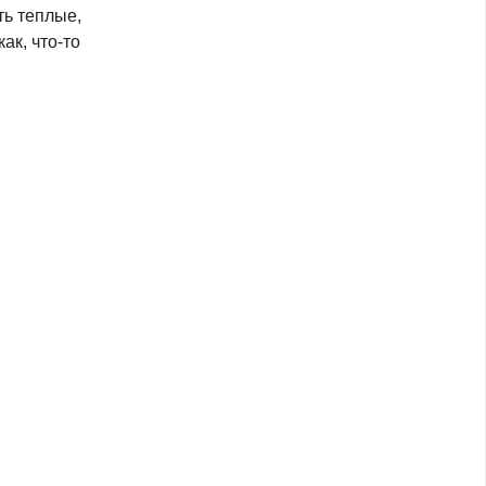
ть теплые,
как,
что-то