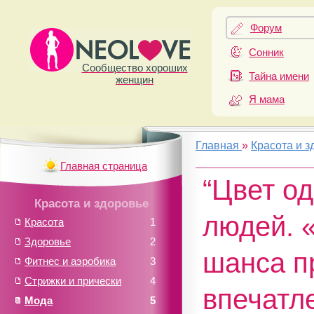
Форум
Сонник
Сообщество хороших
Тайна имени
женщин
Я мама
Главная
»
Красота и з
Главная страница
“Цвет од
Красота и здоровье
людей. «
Красота
1
Здоровье
2
шанса п
Фитнес и аэробика
3
Стрижки и прически
4
впечатл
Мода
5