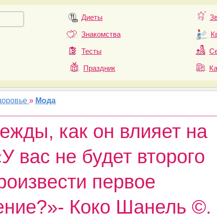
Диеты
З
Знакомства
К
Тесты
Се
Праздник
К
доровье
»
Мода
ежды, как он влияет на
У вас не будет второго
роизвести первое
ение?»- Коко Шанель ©.