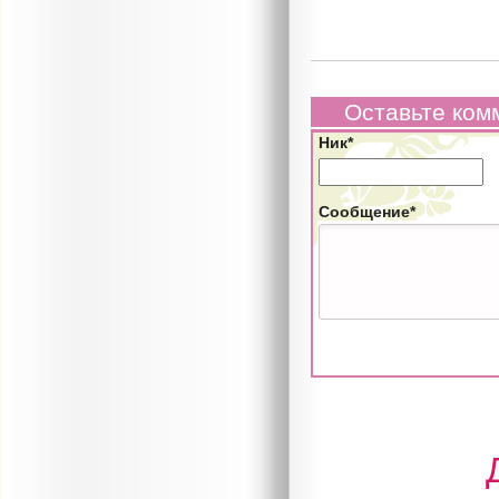
Оставьте ком
Ник*
Сообщение*