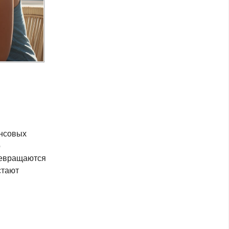
нсовых
о
превращаются
стают