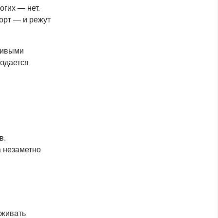
огих — нет.
орт — и режут
живыми
оздается
в.
а незаметно
рживать