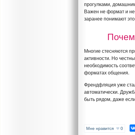
прогулками, домашним
Важен не формат и не 
заранее понимают это
Почем
Многие стесняются при
активности. Но честны
необходимость соотве
форматах общения.
Френдфляция уже стал
автоматически. Дружба
быть рядом, даже если
Мне нравится
0