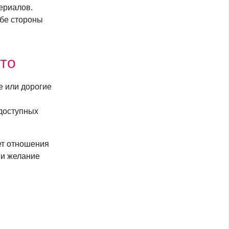
ериалов.
обе стороны
ыто
е или дорогие
 доступных
ет отношения
 и желание