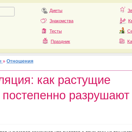
Диеты
З
Знакомства
К
Тесты
Се
Праздник
К
м
»
Отношения
яция: как растущие
 постепенно разрушают