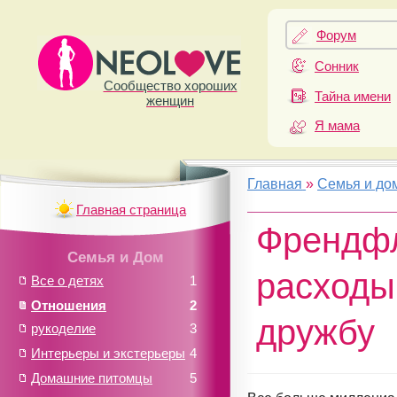
Форум
Сонник
Сообщество хороших
Тайна имени
женщин
Я мама
Главная
»
Семья и до
Главная страница
Френдфл
Семья и Дом
расходы
Все о детях
1
Отношения
2
дружбу
рукоделие
3
Интерьеры и экстерьеры
4
Домашние питомцы
5