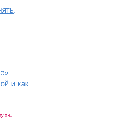
нять,
ие»
ой и как
 он...