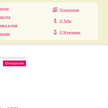
везды
Психология
расота
О Тебе
мья и дом
О Мужчинах
арьера
Отношения