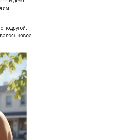
о — и дело
огим
с подругой.
валось новое