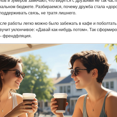
в и зумеров замечают, что видятся с друзьями не так част
банальном бюджете. Разбираемся, почему дружба стала «дор
поддерживать связь, не тратя лишнего.
сле работы легко можно было забежать в кафе и поболтать 
звучит уклончивое: «Давай
как-нибудь
потом». Так сформиро
— френдфляция.