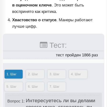
в оценочном
ключе
. Это может быть
воспринято как критика.
Хвастовство о статусе
. Манеры работают
лучше цифр.
Тест:
тест пройден 1866 раз
1.
Шаг
2.
Шаг
3.
Шаг
4.
Шаг
5.
Шаг
6.
Шаг
7.
Шаг
Интересуетесь ли вы делами
Вопрос 1:
своего мужа, стараетесь ли